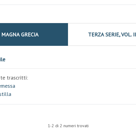
À MAGNA GRECIA
TERZA SERIE, VOL. I
ile
e trascritti:
remessa
stilla
1-2 di 2 numeri trovati