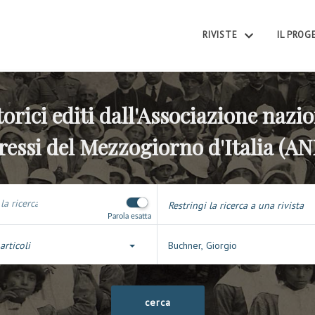
RIVISTE
IL PRO
torici editi dall'Associazione nazio
ressi del Mezzogiorno d'Italia (A
Restringi la ricerca a una rivista
Parola esatta
articoli
Buchner, Giorgio