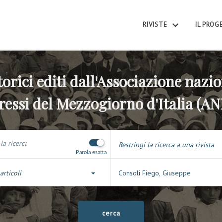
RIVISTE
IL PRO
torici editi dall'Associazione nazio
ressi del Mezzogiorno d'Italia (A
Restringi la ricerca a una rivista
Parola esatta
articoli
Consoli Fiego, Giuseppe