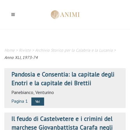
Home
>
Riviste
>
Archivio Storico per la Calabria e la Lucania
>
Anno XLI, 1973-74
Pandosia e Consentia: la capitale degli
Enotri e la capitale dei Brettii
Panebianco, Venturino
Pagina 1
Vai
Il feudo di Castelvetere e i crimini del
marchese Giovanbattista Carafa negli