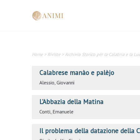
Home
>
Riviste
>
Archivio Storico per la Calabria e la Lu
Calabrese manào e palèjo
Alessio, Giovanni
L'Abbazia della Matina
Conti, Emanuele
Il problema della datazione della Ca