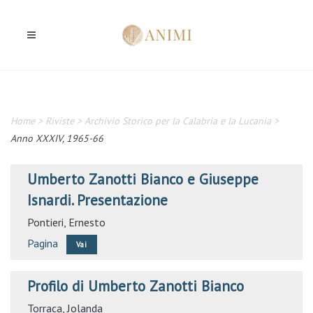
Home
>
Riviste
>
Archivio Storico per la Calabria e la Lucania
>
Anno XXXIV, 1965-66
Umberto Zanotti Bianco e Giuseppe
Isnardi. Presentazione
Pontieri, Ernesto
Pagina
Vai
Profilo di Umberto Zanotti Bianco
Torraca, Jolanda