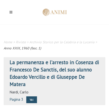
Home
>
Riviste
>
Archivio Storico per la Calabria e la Lucania
>
Anno XXIX, 1960 (fasc. 1)
La permanenza e l'arresto in Cosenza di
Francesco De Sanctis, del suo alunno
Edoardo Vercillo e di Giuseppe De
Matera
Nardi, Carlo
Pagina 3
Vai