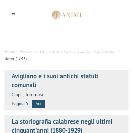
Home
>
Riviste
>
Archivio Storico per la Calabria e la Lucania
>
Anno I, 1931
Avigliano e i suoi antichi statuti
comunali
Claps, Tommaso
Pagina 5
Vai
La storiografia calabrese negli ultimi
cinquant'anni (1880-1929)