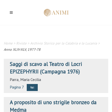
Home
>
Riviste
>
Archivio Storico per la Calabria e la Lucania
>
Anno XLIV-XLV, 1977-78
Saggi di scavo al Teatro di Locri
EPIZEPHYRII (Campagna 1976)
Parra, Maria Cecilia
Pagina 7
Vai
A proposito di uno strigile bronzeo da
Medma