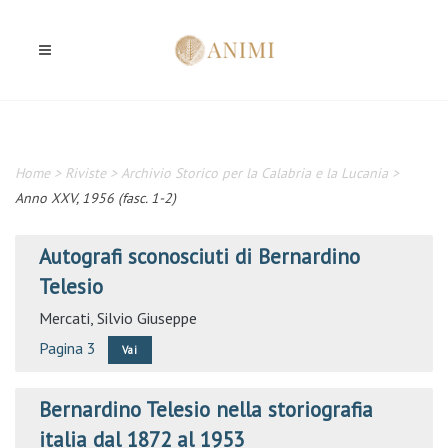
Home
>
Riviste
>
Archivio Storico per la Calabria e la Lucania
>
Anno XXV, 1956 (fasc. 1-2)
Autografi sconosciuti di Bernardino
Telesio
Mercati, Silvio Giuseppe
Pagina 3
Vai
Bernardino Telesio nella storiografia
italia dal 1872 al 1953