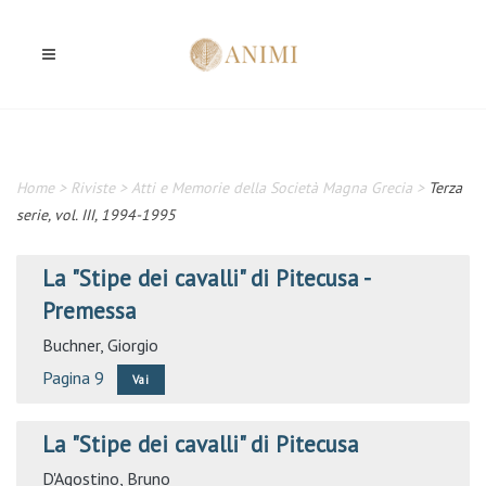
Home
>
Riviste
>
Atti e Memorie della Società Magna Grecia
>
Terza
serie, vol. III, 1994-1995
La "Stipe dei cavalli" di Pitecusa -
Premessa
Buchner, Giorgio
Pagina 9
Vai
La "Stipe dei cavalli" di Pitecusa
D'Agostino, Bruno