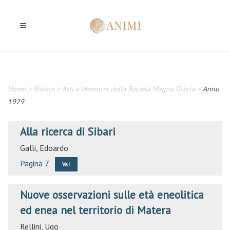
Home
>
Riviste
>
Atti e Memorie della Società Magna Grecia
>
Anno
1929
Alla ricerca di Sibari
Galli, Edoardo
Pagina 7
Vai
Nuove osservazioni sulle età eneolitica
ed enea nel territorio di Matera
Rellini, Ugo