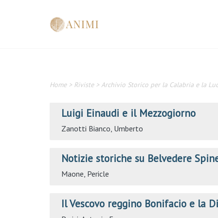
Home
>
Riviste
>
Archivio Storico per la Calabria e la Lu
Luigi Einaudi e il Mezzogiorno
Zanotti Bianco, Umberto
Notizie storiche su Belvedere Spine
Maone, Pericle
Il Vescovo reggino Bonifacio e la D