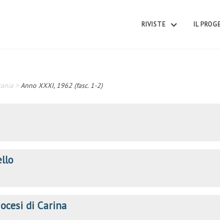
RIVISTE
IL PRO
cania
>
Anno XXXI, 1962 (fasc. 1-2)
llo
iocesi di Carina