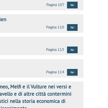
Pagina 107
Vai
ien
Pagina 110
Vai
Pagina 113
Vai
Pagina 114
Vai
eo, Melfi e il Vulture nei versi e
vello e di altre città contermini
tici nella storia economica di